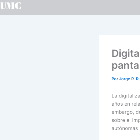
Ir
al
contenido
Digita
panta
Por
Jorge R. R
La digitali
años en rel
embargo, de
sobre el im
autónomas h