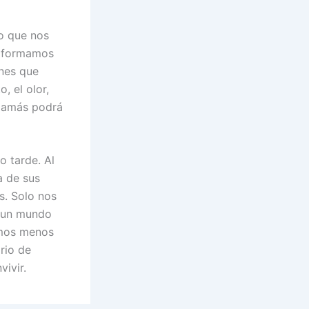
o que nos
ue formamos
ones que
, el olor,
o jamás podrá
o tarde. Al
a de sus
s. Solo nos
n un mundo
emos menos
orio de
ivir.