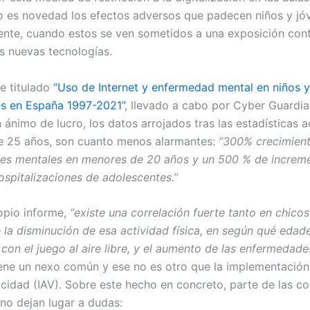
 es novedad los efectos adversos que padecen niños y jó
ente, cuando estos se ven sometidos a una exposición con
as nuevas tecnologías.
me titulado
“Uso de Internet y enfermedad mental en niños y
s en España 1997-2021”
, llevado a cabo por Cyber Guardia
in ánimo de lucro, los datos arrojados tras las estadísticas
de 25 años, son cuanto menos alarmantes:
“300% crecimien
s mentales en menores de 20 años y un 500 % de increme
ospitalizaciones de adolescentes.”
opio informe,
“existe una correlación fuerte tanto en chic
e la disminución de esa actividad física, en según qué edad
con el juego al aire libre, y el aumento de las enfermedade
iene un nexo común y ese no es otro que la implementación 
ocidad (IAV). Sobre este hecho en concreto, parte de las c
 no dejan lugar a dudas: