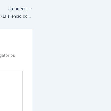
SIGUIENTE
Teresa Peramato: «El silencio como indicio de culpabilidad»
gatorios