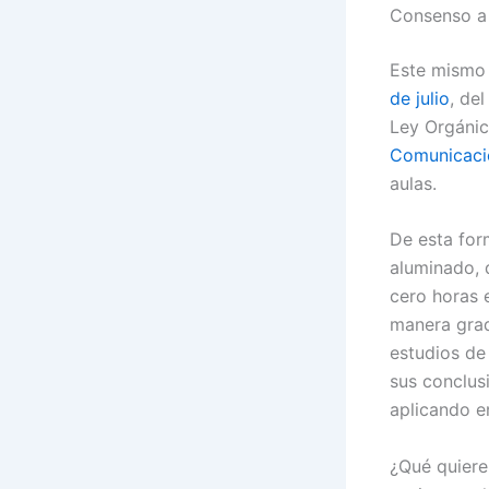
Consenso a m
Este mismo
de julio
, de
Ley Orgánic
Comunicaci
aulas.
De esta form
aluminado, 
cero horas 
manera grad
estudios de
sus conclusi
aplicando e
¿Qué quiere