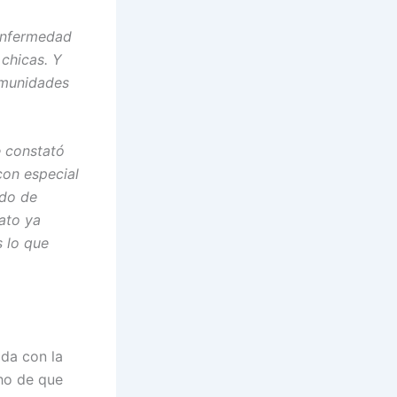
 Enfermedad
chicas. Y
omunidades
e constató
con especial
ado de
dato ya
 lo que
ida con la
cho de que