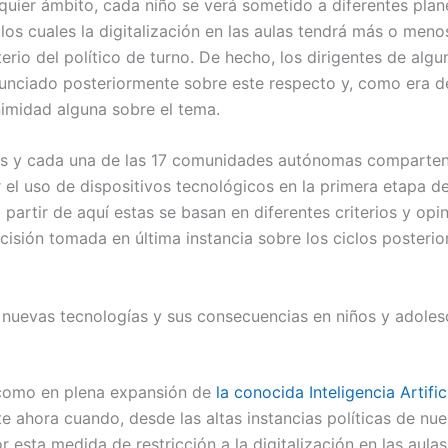
lquier ámbito, cada niño se verá sometido a diferentes plan
 los cuales la digitalización en las aulas tendrá más o men
terio del político de turno. De hecho, los dirigentes de algu
unciado posteriormente sobre este respecto y, como era de
imidad alguna sobre el tema.
as y cada una de las 17 comunidades autónomas comparten
r el uso de dispositivos tecnológicos en la primera etapa d
partir de aquí estas se basan en diferentes criterios y opi
cisión tomada en última instancia sobre los ciclos posterio
as nuevas tecnologías y sus consecuencias en niños y adoles
 como en plena expansión de
la conocida Inteligencia Artific
e ahora cuando, desde las altas instancias políticas de nue
 esta medida de restricción a la digitalización en las aulas