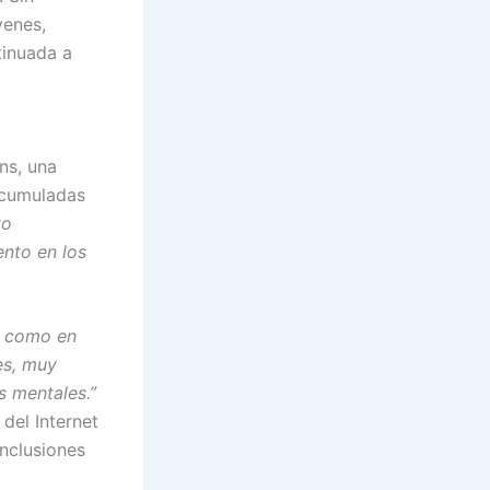
venes,
tinuada a
ns, una
 acumuladas
to
nto en los
os como en
es, muy
s mentales.”
del Internet
onclusiones