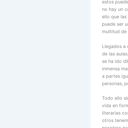
estos puede
no hay un c
ello que las
puede ser u
multitud de
Llegados a 
de las aulas
se ha ido d
inmensa may
a partes ig
personas, p
Todo ello si
vida en form
literarias c
otros tenem
nosotros nac