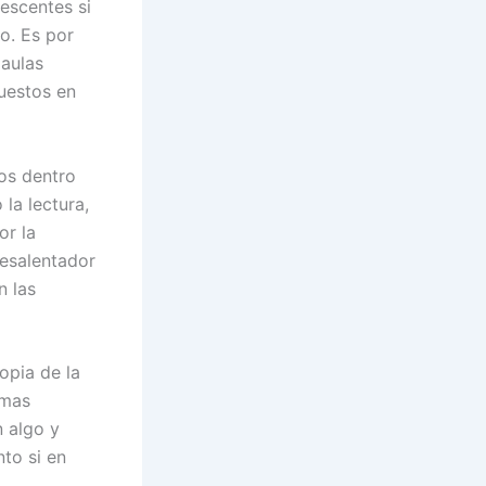
escentes si
o. Es por
 aulas
uestos en
ros dentro
la lectura,
or la
desalentador
n las
opia de la
rmas
n algo y
to si en