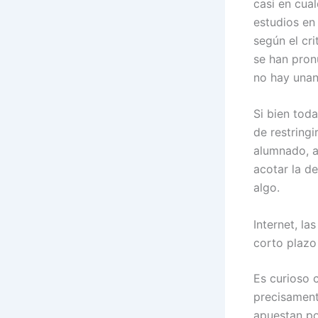
casi en cua
estudios en
según el cri
se han pron
no hay unan
Si bien tod
de restringi
alumnado, a 
acotar la de
algo.
Internet, l
corto plazo
Es curioso
precisament
apuestan por