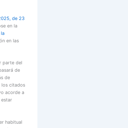
2025, de 23
se en la
 la
ón en las
r parte del
pasará de
ás de
 los citados
vo acorde a
 estar
er habitual