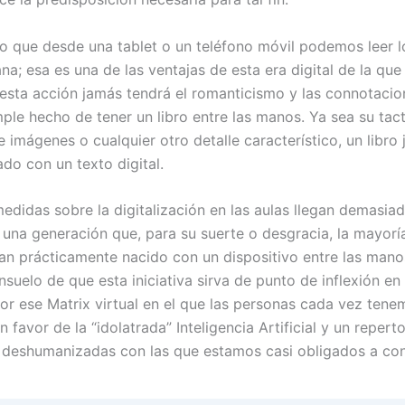
o que desde una tablet o un teléfono móvil podemos leer l
na; esa es una de las ventajas de esta era digital de la q
 esta acción jamás tendrá el romanticismo y las connotaci
ple hecho de tener un libro entre las manos. Ya sea su tacto
e imágenes o cualquier otro detalle característico, un libr
do con un texto digital.
edidas sobre la digitalización en las aulas llegan demasiad
una generación que, para su suerte o desgracia, la mayorí
n prácticamente nacido con un dispositivo entre las mano
nsuelo de que esta iniciativa sirva de punto de inflexión e
r ese Matrix virtual en el que las personas cada vez ten
n favor de la “idolatrada” Inteligencia Artificial y un repert
 deshumanizadas con las que estamos casi obligados a conv