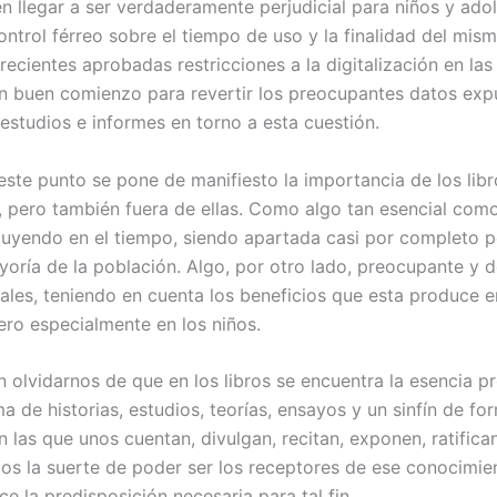
n llegar a ser verdaderamente perjudicial para niños y adol
ontrol férreo sobre el tiempo de uso y la finalidad del mism
 recientes aprobadas restricciones a la digitalización en las
n buen comienzo para revertir los preocupantes datos exp
 estudios e informes en torno a esta cuestión.
este punto se pone de manifiesto la importancia de los lib
, pero también fuera de ellas. Como algo tan esencial como 
iluyendo en el tiempo, siendo apartada casi por completo p
oría de la población. Algo, por otro lado, preocupante y 
uales, teniendo en cuenta los beneficios que esta produce e
ero especialmente en los niños.
n olvidarnos de que en los libros se encuentra la esencia pr
a de historias, estudios, teorías, ensayos y un sinfín de fo
on las que unos cuentan, divulgan, recitan, exponen, ratifica
os la suerte de poder ser los receptores de ese conocimien
e la predisposición necesaria para tal fin.