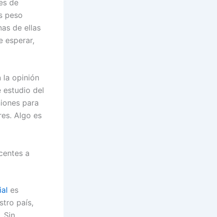
es de
os peso
nas de ellas
 esperar,
 la opinión
e estudio del
niones para
res. Algo es
centes a
ial
es
stro país,
. Sin