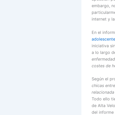
embargo, no
particularm
internet y l
En el infor
adolescente
iniciativa s
a lo largo 
enfermedade
costes de h
Según el pr
chicas entr
relacionada 
Todo ello t
de Alta Vel
del informe