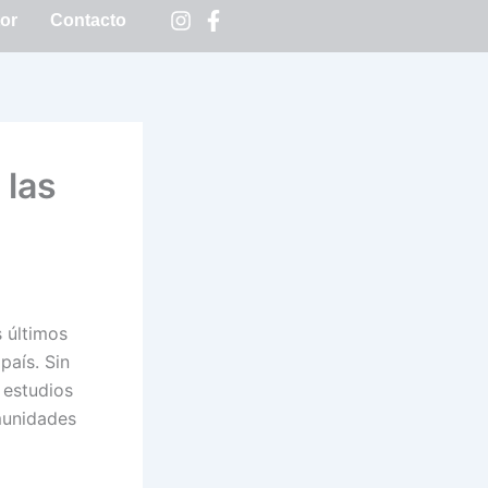
tor
Contacto
 las
s últimos
país. Sin
 estudios
munidades