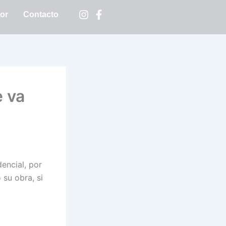
tor
Contacto
e va
encial, por
 su obra, si