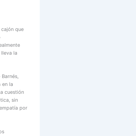
 cajón que
o
realmente
lleva la
e Barnés,
 en la
na cuestión
ica, sin
o empatía por
os