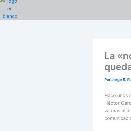
Ir
al
contenido
La «no
queda
Por
Jorge R. R
Hace unos d
Héctor Garc
va más allá
comunicaci