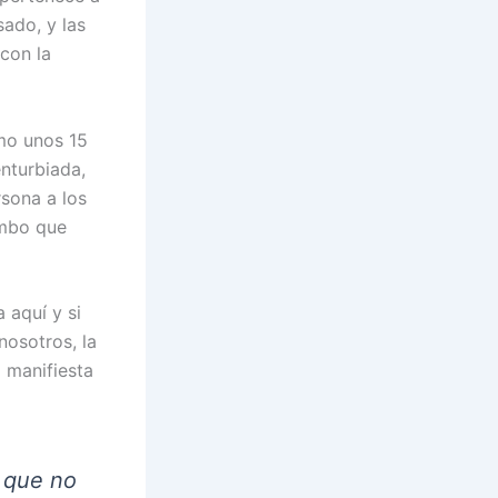
ado, y las
con la
mo unos 15
nturbiada,
sona a los
umbo que
 aquí y si
nosotros, la
d manifiesta
n que no