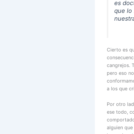
es doc
que lo 
nuestr
Cierto es qu
consecuenci
cangrejos. 
pero eso no
conformamos
a los que cri
Por otro lad
ese todo, c
comportado 
alguien que