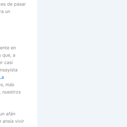
ces de pasar
ra un
mente en
 que, a
er casi
ensayista
La
as, más
, nuestros
 un afán
 ansía vivir