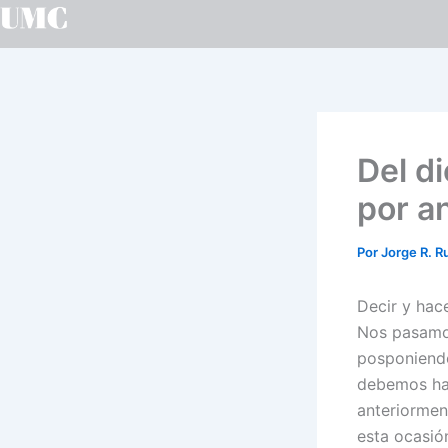
Ir
al
contenido
Del d
por a
Por
Jorge R. R
Decir y hac
Nos pasamos
posponiendo
debemos hac
anteriorment
esta ocasió