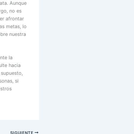
rata. Aunque
rgo, no es
er afrontar
as metas, lo
obre nuestra
nte la
ulte hacia
 supuesto,
onas, si
stros
SIGUIENTE