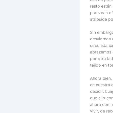
resto están
parezcan of
atribuida po
Sin embargo
desviarnos 
circunstanc
abrazamos e
por otro la
tejido en to
Ahora bien,
en nuestra 
decidir. Lu
que ello co
ahora con m
vivir, de re