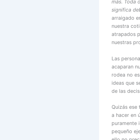
más. Toda o
significa de
arraigado e
nuestra cot
atrapados p
nuestras pr
Las persona
acaparan nu
rodea no es
ideas que s
de las deci
Quizás ese 
a hacer en 
puramente i
pequeño eje
ello no pre