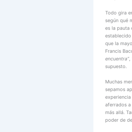
Todo gira en
según qué 
es la pauta 
establecido
que la mayo
Francis Ba
encuentra”
,
supuesto.
Muchas meno
sepamos apr
experiencia
aferrados a
más allá. T
poder de de