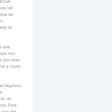
bitual
uda tan
idua de
os
allá de
s que
 que nos
o por esas
ente a modo
ue llegamos
es
cer un
ría. Para
 ojos del