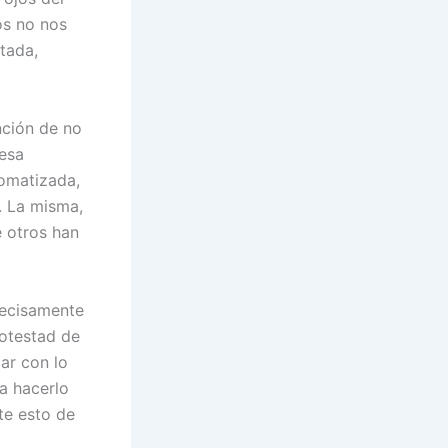
os no nos
tada,
nción de no
 esa
tomatizada,
. La misma,
e otros han
recisamente
potestad de
ar con lo
 a hacerlo
te esto de