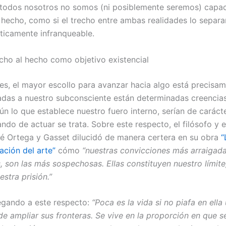
todos nosotros no somos (ni posiblemente seremos) capa
l hecho, como si el trecho entre ambas realidades lo separa
cticamente infranqueable.
icho al hecho como objetivo existencial
s, el mayor escollo para avanzar hacia algo está precisa
adas a nuestro subconsciente están determinadas creencias
gún lo que establece nuestro fuero interno, serían de caráct
ndo de actuar se trata. Sobre este respecto, el filósofo y 
é Ortega y Gasset dilucidó de manera certera en su obra
“
ción del arte”
cómo
“nuestras convicciones más arraigad
, son las más sospechosas. Ellas constituyen nuestro límite
estra prisión.”
egando a este respecto:
“Poca es la vida si no piafa en ella
e ampliar sus fronteras. Se vive en la proporción en que se