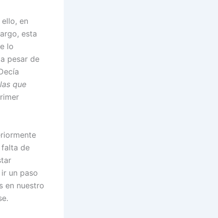
ello, en
argo, esta
e lo
 a pesar de
Decía
las que
primer
eriormente
falta de
tar
ir un paso
s en nuestro
se.