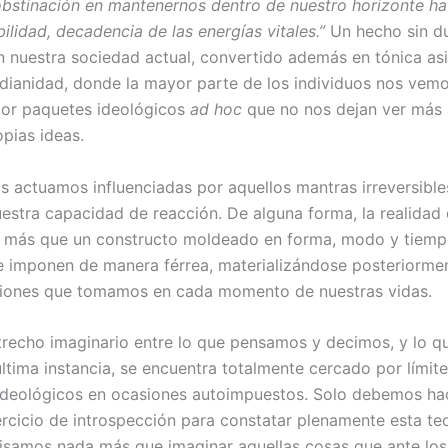
bstinación en mantenernos dentro de nuestro horizonte ha
bilidad, decadencia de las energías vitales.”
Un hecho sin d
n nuestra sociedad actual, convertido además en tónica as
idianidad, donde la mayor parte de los individuos nos vem
or paquetes ideológicos
ad hoc
que no nos dejan ver más 
opias ideas.
s actuamos influenciadas por aquellos mantras irreversible
estra capacidad de reacción. De alguna forma, la realidad
 más que un constructo moldeado en forma, modo y tiemp
e imponen de manera férrea, materializándose posteriorm
siones que tomamos en cada momento de nuestras vidas.
trecho imaginario entre lo que pensamos y decimos, y lo q
última instancia, se encuentra totalmente cercado por límit
deológicos en ocasiones autoimpuestos. Solo debemos ha
rcicio de introspección para constatar plenamente esta teo
cisamos nada más que imaginar aquellas cosas que ante los