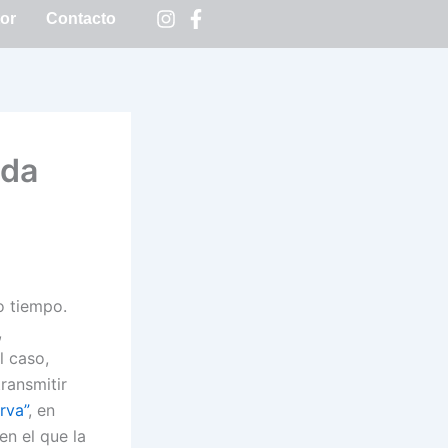
tor
Contacto
eda
o tiempo.
,
l caso,
ransmitir
rva”
, en
en el que la