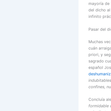
mayoría de 
del dicho a
infinito prá
Pasar del d
Muchas vece
cuán arraig
priori, y se
sagrado cua
español Jos
deshumaniza
indubitables
confines, nu
Concluía al
formidable d