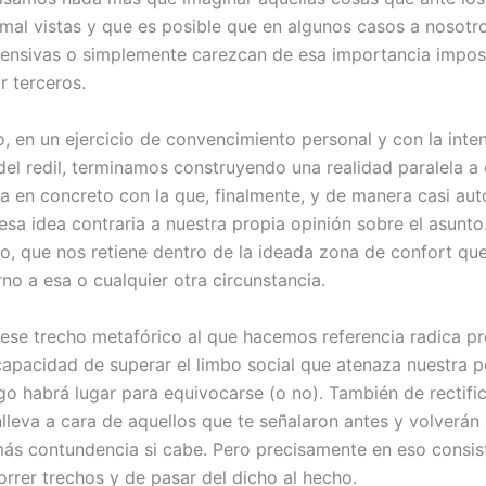
 mal vistas y que es posible que en algunos casos a nosotr
ensivas o simplemente carezcan de esa importancia impos
r terceros.
, en un ejercicio de convencimiento personal y con la inte
del redil, terminamos construyendo una realidad paralela a
ia en concreto con la que, finalmente, y de manera casi au
sa idea contraria a nuestra propia opinión sobre el asunto
do, que nos retiene dentro de la ideada zona de confort qu
rno a esa o cualquier otra circunstancia.
 ese trecho metafórico al que hacemos referencia radica p
capacidad de superar el limbo social que atenaza nuestra 
ego habrá lugar para equivocarse (o no). También de rectific
nlleva a cara de aquellos que te señalaron antes y volverán
ás contundencia si cabe. Pero precisamente en eso consis
correr trechos y de pasar del dicho al hecho.