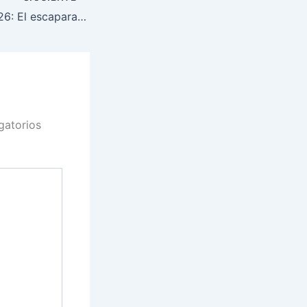
Premios Goya 2026: El escaparate woke de las causas selectivas
gatorios