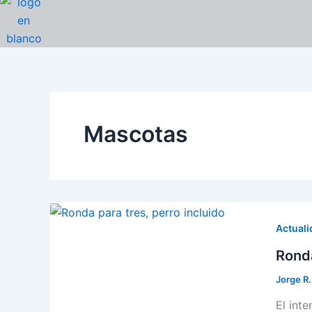
Ir
al
contenido
Mascotas
Actuali
Ronda
Jorge R
El int