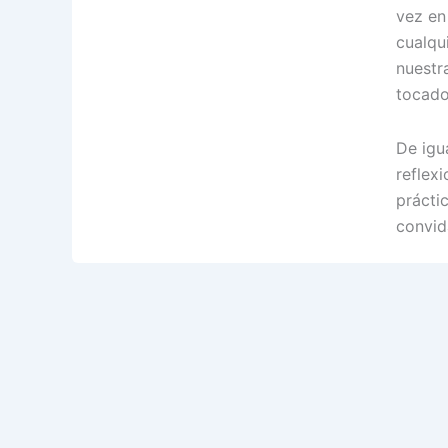
vez en
cualqu
nuestr
tocado 
De igu
reflex
prácti
convid