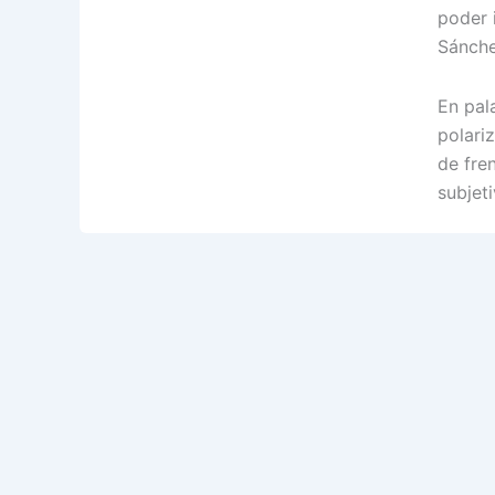
poder 
Sánche
En pal
polari
de fre
subjeti