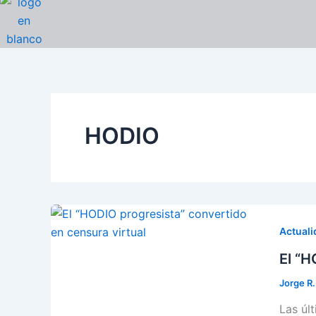
Ir
al
contenido
HODIO
Actuali
El “H
Jorge R
Las úl