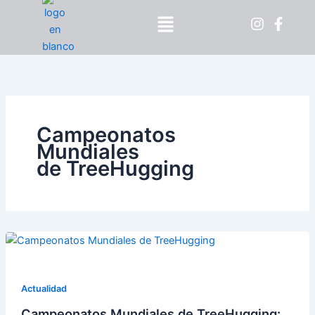
Ir
Menú
al
contenido
Campeonatos
Mundiales
de TreeHugging
Actualidad
Campeonatos Mundiales de TreeHugging: